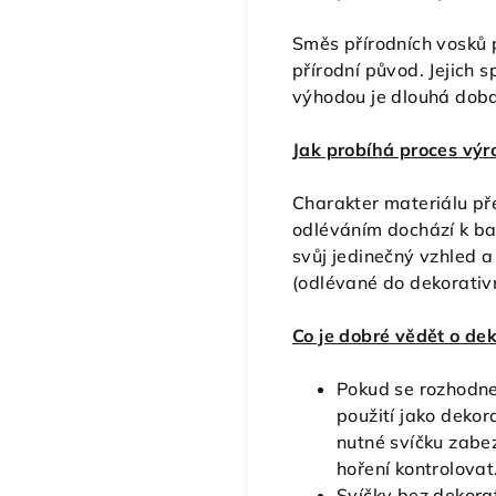
Směs přírodních vosků 
přírodní původ. Jejich 
výhodou je dlouhá doba
Jak probíhá proces výr
Charakter materiálu př
odléváním dochází k bar
svůj jedinečný vzhled a
(odlévané do dekorativ
Co je dobré vědět o de
Pokud se rozhodne
použití jako dekor
nutné svíčku zabez
hoření kontrolovat
Svíčky bez dekora