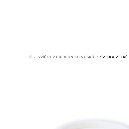
Přejít
na
obsah
/
SVÍČKY Z PŘÍRODNÍCH VOSKŮ
/
SVÍČKA VELKÉ
DOMŮ