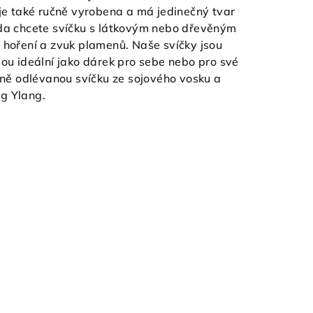
 je také ručně vyrobena a má jedinečný tvar
zda chcete svíčku s látkovým nebo dřevěným
 hoření a zvuk plamenů. Naše svíčky jsou
sou ideální jako dárek pro sebe nebo pro své
učně odlévanou svíčku ze sojového vosku a
ng Ylang.