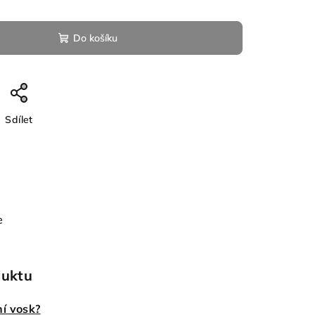
Do košíku
Sdílet
e
duktu
í vosk?