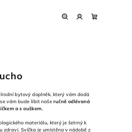
Hledat
Přihlášení
Nákupní
košík
 ucho
řírodní bytový doplněk, který vám dodá
 se vám bude líbit naše
ručně odlévaná
víčkem a s ouškem.
ologického materiálu, který je šetrný k
u zdraví. Svíčka je umístěna v nádobě z