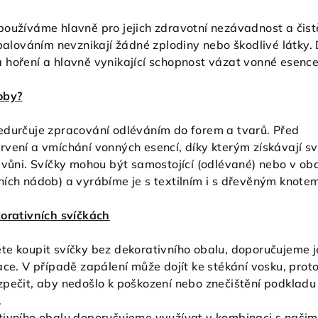
používáme hlavně pro jejich zdravotní nezávadnost a čist
spalováním nevznikají žádné zplodiny nebo škodlivé látky. 
 hoření a hlavně vynikající schopnost vázat vonné esence
oby?
edurčuje zpracování odléváním do forem a tvarů. Před
vení a vmíchání vonných esencí, díky kterým získávají sv
 vůni. Svíčky mohou být samostojící (odlévané) nebo v ob
ních nádob) a vyrábíme je s textilním i s dřevěným knote
korativních svíčkách
te koupit svíčky bez dekorativního obalu, doporučujeme j
ace. V případě zapálení může dojít ke stékání vosku, proto
pečit, aby nedošlo k poškození nebo znečištění podkladu 
.
tivního obalu doporučujeme využívat v kombinaci s našim