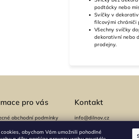
podtácky nebo mis
Svíčky v dekorativ
filcovými chrániči
Všechny svíčky do
dekorativní nebo 
prodejny.
rmace pro vás
Kontakt
ecné obchodní podmínky
info
@
dilnov.cz
+420 731 618 772
ky ochrany osobních
cookies, abychom Vám umožnili pohodlné
 webu a díky analýze provozu webu neustále