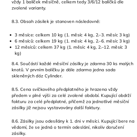
vždy 1 balíček měsíčně, celkem tedy 3/6/12 balíčků dle
zvolené varianty.
8.3. Obsah zásilek je stanoven následovně:
3 měsíce: celkem 10 kg (1. měsíc 4 kg, 2.–3. měsíc 3 kg)
6 měsíců: celkem 19 kg (1. měsíc 4 kg, 2.–6. měsíc 3 kg)
12 měsíců: celkem 37 kg (1. měsíc 4 kg, 2.–12. měsíc 3
kg)
8.4. Součástí každé měsíční zásilky je zdarma 30 ks malých
knotů. V prvním balíčku je dále zdarma jedna sada
skleněných dóz Cylinder.
8.5. Cena svíčkového předplatného je hrazena vždy
předem v plné výši za celé zvolené období. Kupující obdrží
fakturu za celé předplatné, přičemž za jednotlivé měsíční
zásilky již nejsou vystavovány další faktury.
8.6. Zásilky jsou odesílány k 1. dni v měsíci. Kupující bere na
vědomí, že se jedná o termín odeslání, nikoliv doručení
zásilky.