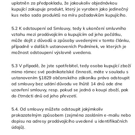
uplatněn za předpokladu, že jakoukoliv objednávkou
kupující zakupuje produkt, který je vyroben jako jedinečný
kus nebo sada produktů na míru požadavkům kupujícího.
5.2 K odstoupení od Smlouvy, tedy k ukončení smluvního
vztahu mezi prodávajícím a kupujícím od jeho počátku,
může dojít z důvodů a způsoby uvedenými v tomto článku,
případně v dalších ustanoveních Podmínek, ve kterých je
možnost odstoupení výslovně uvedena.
5.3 V případě, že jste spotřebitel, tedy osoba kupující zboží
mimo rámec své podnikatelské činnosti, máte v souladu s
ustanovením §1829 občanského zákoníku právo odstoupit
od smlouvy bez udání důvodu ve lhůtě 14 dnů ode dne
uzavření smlouvy, resp. pokud se jedná o koupi zboží, pak
do čtrnácti dnů od jeho převzetí.
5.4. Od smlouvy můžete odstoupit jakýmkoliv
prokazatelným způsobem (zejména zasláním e-mailu nebo
dopisu na adresy prodávajícího uvedené u identifikačních
údajů).