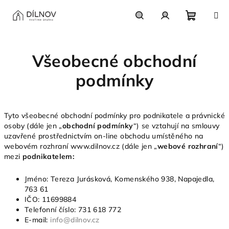
Přejít
na
obsah
Nákupn
Hledat
Přihlášení
Všeobecné obchodní
košík
podmínky
Tyto všeobecné obchodní podmínky pro podnikatele a právnické
osoby (dále jen „
obchodní podmínky
“) se vztahují na smlouvy
uzavřené prostřednictvím on-line obchodu umístěného na
webovém rozhraní www.dilnov.cz (dále jen „
webové rozhraní
“)
mezi
podnikatelem:
Jméno: Tereza Jurásková, Komenského 938, Napajedla,
763 61
IČO: 11699884
Telefonní číslo: 731 618 772
E-mail:
info@dilnov.cz