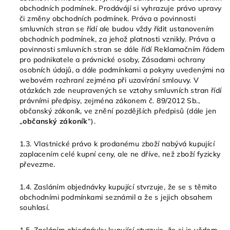
obchodních podmínek. Prodávájí si vyhrazuje právo upravy
či změny obchodních podmínek. Práva a povinnosti
smluvních stran se řídí ale budou vždy řídit ustanovením
obchodních podmínek, za jehož platnosti vznikly. Práva a
povinnosti smluvních stran se dále řídí Reklamačním řádem
pro podnikatele a právnické osoby, Zásadami ochrany
osobních údajů, a dále podmínkami a pokyny uvedenými na
webovém rozhraní zejména při uzavírání smlouvy. V
otázkách zde neupravených se vztahy smluvních stran řídí
právními předpisy, zejména zákonem č. 89/2012 Sb.,
občanský zákoník, ve znění pozdějších předpisů (dále jen
„
občanský zákoník
“).
1.3. Vlastnické právo k prodanému zboží nabývá kupující
zaplacením celé kupní ceny, ale ne dříve, než zboží fyzicky
převezme.
1.4. Zasláním objednávky kupující stvrzuje, že se s těmito
obchodními podmínkami seznámil a že s jejich obsahem
souhlasí.