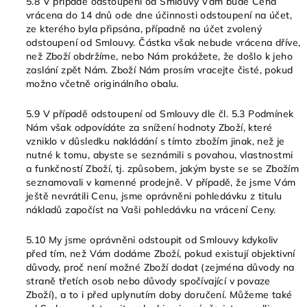
5.8 V případě odstoupení od Smlouvy Vám bude Cena
vrácena do 14 dnů ode dne účinnosti odstoupení na účet,
ze kterého byla připsána, případně na účet zvolený
odstoupení od Smlouvy. Částka však nebude vrácena dříve,
než Zboží obdržíme, nebo Nám prokážete, že došlo k jeho
zaslání zpět Nám. Zboží Nám prosím vracejte čisté, pokud
možno včetně originálního obalu.
5.9 V případě odstoupení od Smlouvy dle čl. 5.3 Podmínek
Nám však odpovídáte za snížení hodnoty Zboží, které
vzniklo v důsledku nakládání s tímto zbožím jinak, než je
nutné k tomu, abyste se seznámili s povahou, vlastnostmi
a funkčností Zboží, tj. způsobem, jakým byste se se Zbožím
seznamovali v kamenné prodejně. V případě, že jsme Vám
ještě nevrátili Cenu, jsme oprávněni pohledávku z titulu
nákladů započíst na Vaši pohledávku na vrácení Ceny.
5.10 My jsme oprávněni odstoupit od Smlouvy kdykoliv
před tím, než Vám dodáme Zboží, pokud existují objektivní
důvody, proč není možné Zboží dodat (zejména důvody na
straně třetích osob nebo důvody spočívající v povaze
Zboží), a to i před uplynutím doby doručení. Můžeme také