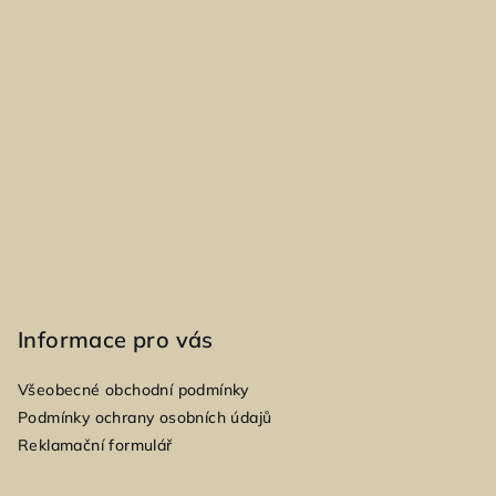
p
a
t
í
Informace pro vás
Všeobecné obchodní podmínky
Podmínky ochrany osobních údajů
Reklamační formulář