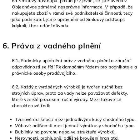
od Smlouvy odstoupit, pokud je zjevné, že jste uvedli v
Objednávce záměrně nesprávné informace. V případě, že
nakupujete zboží v rámci své podnikatelské činnosti, tedy
jako podnikatel, jsme oprávněni od Smlouvy odstoupit
kdykoli, i bez udání důvodu.
6. Práva z vadného plnění
6.1. Podmínky uplatnění práv z vadného plnění a záruční
odpovědnosti se řídí Reklamačním řádem pro podnikatele a
právnické osoby prodávajícího.
6.2. Každý z vyráběných výrobků je tvořen ručně bez
strojních úprav, proto za vady nelze považovat defekty,
které vzniklé procesem ruční výroby. Mezi takové se
charakterově řadí:
Tvarové odlišnosti mezi jednotlivými kusy shodného typu.
Váhové odlišnosti mezi jednotlivými kusy shodného typu.
Bublinky na povrchu nebo ve struktuře výrobků.
Nerovnosti, prohlubně, odlišné broušení hran atd.