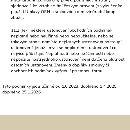
mezinárodní (zahraniční) prvek, pak smluvní strany
sjednávají, že vztah se řídí českým právem (s vyloučením
použití Úmluvy OSN o smlouvách o mezinárodní koupi
zboží).
11.2. Je-li některé ustanovení obchodních podmínek
neplatné nebo neúčinné nebo nepoužitelné, nebo se
takovým stane, namísto neplatných ustanovení nastoupí
ustanovení, jehož smysl se neplatnému ustanovení co
nejvíce přibližuje. Neplatností nebo neúčinností nebo
nepoužitelností jednoho ustanovení není dotčena platnost
ostatních ustanovení. Změny a doplňky smlouvy či
obchodních podmínek vyžadují písemnou formu.
Tyto podmínky jsou účinné od 1.6.2023, doplněno 1.4.2025,
doplněno 25.1.2026.
Z
á