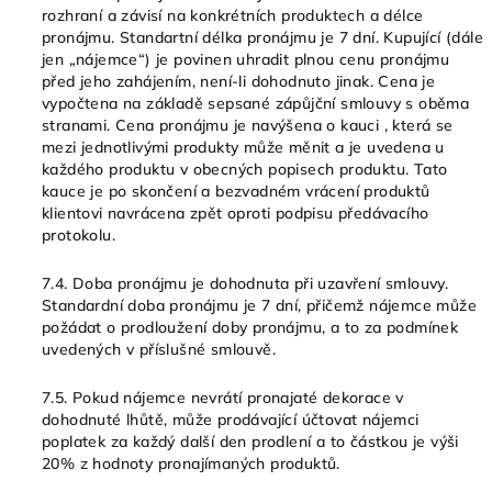
rozhraní a závisí na konkrétních produktech a délce
pronájmu. Standartní délka pronájmu je 7 dní. Kupující (dále
jen „nájemce“) je povinen uhradit plnou cenu pronájmu
před jeho zahájením, není-li dohodnuto jinak. Cena je
vypočtena na základě sepsané zápůjční smlouvy s oběma
stranami. Cena pronájmu je navýšena o kauci , která se
mezi jednotlivými produkty může měnit a je uvedena u
každého produktu v obecných popisech produktu. Tato
kauce je po skončení a bezvadném vrácení produktů
klientovi navrácena zpět oproti podpisu předávacího
protokolu.
7.4. Doba pronájmu je dohodnuta při uzavření smlouvy.
Standardní doba pronájmu je 7 dní, přičemž nájemce může
požádat o prodloužení doby pronájmu, a to za podmínek
uvedených v příslušné smlouvě.
7.5. Pokud nájemce nevrátí pronajaté dekorace v
dohodnuté lhůtě, může prodávající účtovat nájemci
poplatek za každý další den prodlení a to částkou je výši
20% z hodnoty pronajímaných produktů.