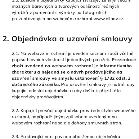
1.5.
Zasláním objednávky kupující stvrzuje, že si je vědom
možných barevných a tvarových odlišností reálných
výrobků v porovnání s výrobky na fotografiích
prezentovaných na webovém rozhraní www.dilnov.cz.
2. Objednávka a uzavření smlouvy
2.1. Na webovém rozhraní je uveden seznam zboží včetně
popisu hlavních vlastností jednotlivých položek.
Prezentace
zboží uvedená na webovém rozhraní je informativního
charakteru a nejedná se o návrh prodávajícího na
uzavření smlouvy ve smyslu ustanovení § 1732 odst. 2
občanského zákoníku.
Pro uzavření smlouvy je nutné, aby
kupující odeslal objednávku a aby došlo k přijetí této
objednávky prodávajícím.
2.2. Kupující provádí objednávku prostřednictvím webového
rozhraní, popřípadě jiným způsobem uvedeným na
webovém rozhraní nebo dle dohody smluvních stran.
2.3. Prodávající není povinen obdrženou objednávku