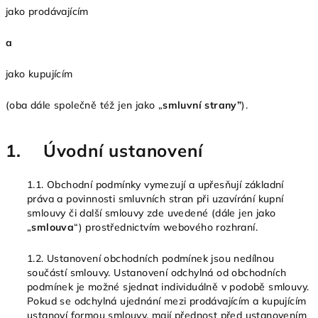
jako prodávajícím
a
jako kupujícím
(oba dále společně též jen jako „
smluvní strany”
).
1. Úvodní ustanovení
1.1. Obchodní podmínky vymezují a upřesňují základní
práva a povinnosti smluvních stran při uzavírání kupní
smlouvy či další smlouvy zde uvedené (dále jen jako
„
smlouva
“) prostřednictvím webového rozhraní.
1.2. Ustanovení obchodních podmínek jsou nedílnou
součástí smlouvy. Ustanovení odchylná od obchodních
podmínek je možné sjednat individuálně v podobě smlouvy.
Pokud se odchylná ujednání mezi prodávajícím a kupujícím
ustanoví formou smlouvy, mají přednost před ustanovením