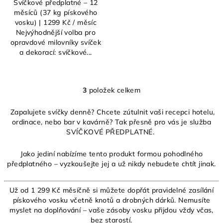
Svíčkové předplatné – 12
měsíců (37 kg pískového
vosku) | 1299 Kč / měsíc
Nejvýhodnější volba pro
opravdové milovníky svíček
a dekorací: svíčkové...
3
položek celkem
O
v
Zapalujete svíčky denně? Chcete zútulnit vaši recepci hotelu,
l
ordinace, nebo bar v kavárně? Tak přesně pro vás je služba
á
SVÍČKOVÉ PŘEDPLATNÉ.
d
a
Jako jediní nabízíme tento produkt formou pohodlného
c
předplatného – vyzkoušejte jej a už nikdy nebudete chtít jinak.
í
p
Už od 1 299 Kč měsíčně si můžete dopřát pravidelné zasílání
r
pískového vosku včetně knotů a drobných dárků. Nemusíte
v
myslet na doplňování – vaše zásoby vosku přijdou vždy včas,
k
bez starostí.