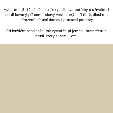
y
Vyberte si 3–12měsíční balíček podle své potřeby a užívejte si
v
certifikovaný přírodní pískový vosk, který hoří čistě, dlouho a
ý
přirozeně zútulní domov i pracovní prostory.
p
i
Při každém zapálení si tak vytvoříte příjemnou atmosféru a
s
rituál, který si zamilujete.
u
Z
á
p
a
t
í