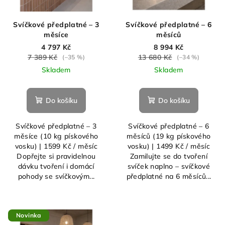
u
k
Svíčkové předplatné – 3
Svíčkové předplatné – 6
t
měsíce
měsíců
ů
4 797 Kč
8 994 Kč
7 389 Kč
13 680 Kč
(–35 %)
(–34 %)
Skladem
Skladem
Do košíku
Do košíku
Svíčkové předplatné – 3
Svíčkové předplatné – 6
měsíce (10 kg pískového
měsíců (19 kg pískového
vosku) | 1599 Kč / měsíc
vosku) | 1499 Kč / měsíc
Dopřejte si pravidelnou
Zamilujte se do tvoření
dávku tvoření i domácí
svíček naplno – svíčkové
pohody se svíčkovým...
předplatné na 6 měsíců...
Novinka