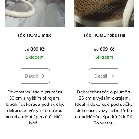
o
d
u
k
Tác HOME maxi
Tác HOME robustní
t
ů
899 Kč
899 Kč
od
od
Skladem
Skladem
Detail
Detail
Dekorativní tác o průměru
Dekorativní tác o průměru
30 cm s vyšším okrajem.
25 cm s vyšším okrajem.
Ideální dekorace pod svíčky,
Ideální dekorace pod svíčky,
dekorace, vázy nebo třeba
dekorace, vázy nebo třeba
na odkládání šperků či klíčů.
na odkládání šperků či klíčů.
Náš...
Robustní...