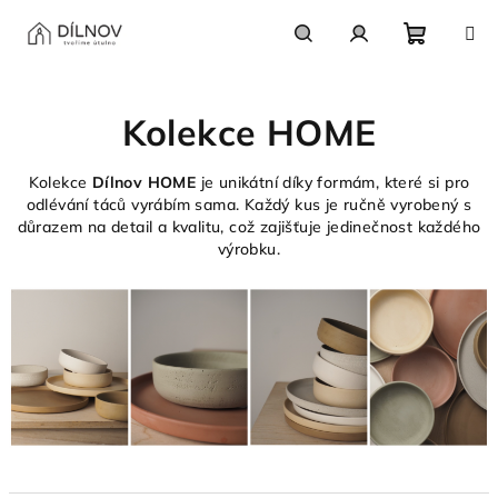
Přejít
na
obsah
Nákupn
Hledat
Přihlášení
Kolekce HOME
košík
Kolekce
Dílnov HOME
je unikátní díky formám, které si pro
odlévání táců vyrábím sama. Každý kus je ručně vyrobený s
důrazem na detail a kvalitu, což zajišťuje jedinečnost každého
výrobku.