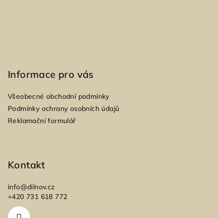
k
y
v
ý
p
i
Informace pro vás
s
u
Všeobecné obchodní podmínky
Podmínky ochrany osobních údajů
Reklamační formulář
Kontakt
info
@
dilnov.cz
+420 731 618 772