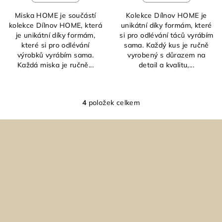
Miska HOME je součástí
Kolekce Dílnov HOME je
kolekce Dílnov HOME, která
unikátní díky formám, které
je unikátní díky formám,
si pro odlévání táců vyrábím
které si pro odlévání
sama. Každý kus je ručně
výrobků vyrábím sama.
vyrobený s důrazem na
Každá miska je ručně...
detail a kvalitu,...
4
položek celkem
O
v
Z
l
á
á
p
d
a
a
c
t
í
í
p
r
v