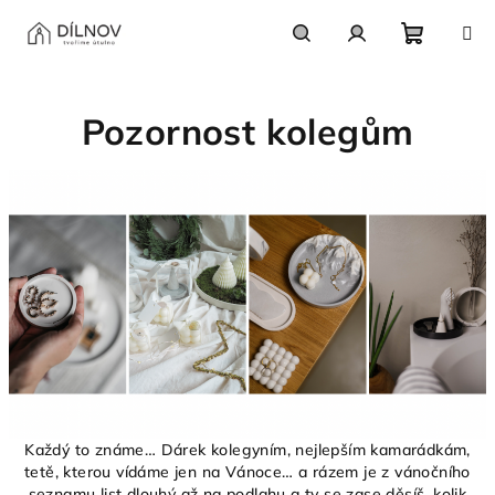
Přejít
na
obsah
Nákupn
Hledat
Přihlášení
Pozornost kolegům
košík
Každý to známe… Dárek kolegyním, nejlepším kamarádkám,
tetě, kterou vídáme jen na Vánoce… a rázem je z vánočního
seznamu list dlouhý až na podlahu a ty se zase děsíš, kolik