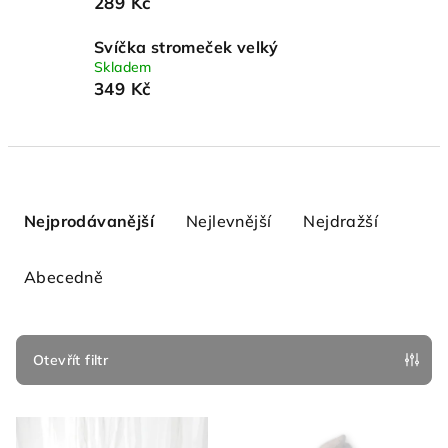
289 Kč
Svíčka stromeček velký
Skladem
349 Kč
Ř
a
Nejprodávanější
Nejlevnější
Nejdražší
z
e
Abecedně
n
í
p
Otevřít filtr
r
V
o
ý
d