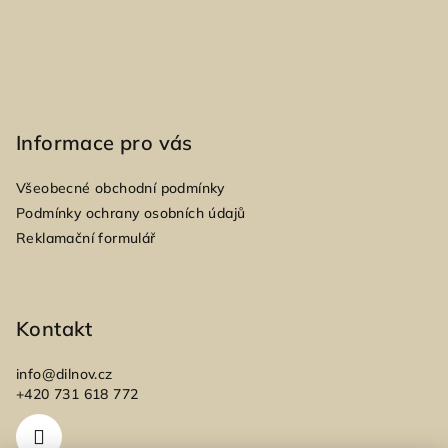
k
y
v
ý
p
i
Informace pro vás
s
u
Všeobecné obchodní podmínky
Podmínky ochrany osobních údajů
Reklamační formulář
Kontakt
info
@
dilnov.cz
+420 731 618 772