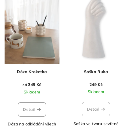
p
u
i
k
s
t
p
ů
r
o
d
u
k
Dóza Kroketka
Soška Ruka
t
ů
349 Kč
249 Kč
od
Skladem
Skladem
Detail
Detail
Soška ve tvaru sevřené
Dóza na odkládání všech