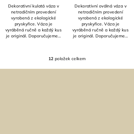
Dekorativní kulatá váza v
Dekorativní oválná váza v
netradičním provedení
netradičním provedení
vyrobená z ekologické
vyrobená z ekologické
pryskyřice. Váza je
pryskyřice. Váza je
vyráběná ručně a každý kus
vyráběná ručně a každý kus
je originál. Doporučujeme...
je originál. Doporučujeme...
12
položek celkem
O
v
Z
l
á
á
p
d
a
a
c
t
í
í
p
r
v