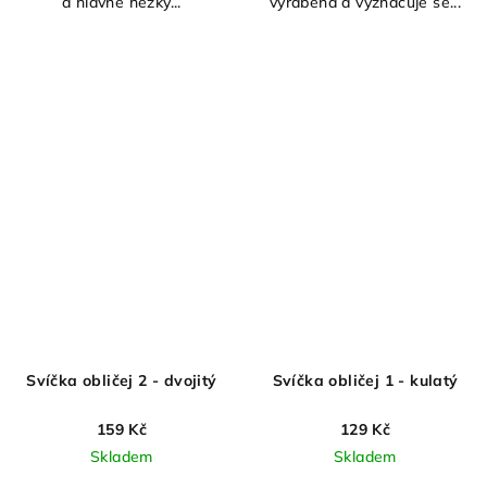
a hlavně hezký...
vyráběná a vyznačuje se...
Svíčka obličej 2 - dvojitý
Svíčka obličej 1 - kulatý
159 Kč
129 Kč
Skladem
Skladem