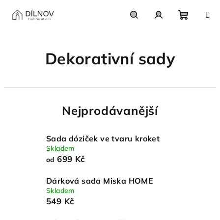
Přejít
na
obsah
Nákupn
Hledat
Přihlášení
Dekorativní sady
košík
Nejprodávanější
Sada dóziček ve tvaru kroket
Skladem
699 Kč
od
Dárková sada Miska HOME
Skladem
549 Kč