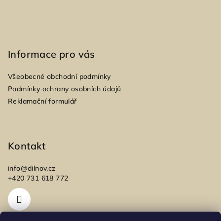
y
v
ý
p
i
Informace pro vás
s
u
Všeobecné obchodní podmínky
Podmínky ochrany osobních údajů
Reklamační formulář
Kontakt
info
@
dilnov.cz
+420 731 618 772