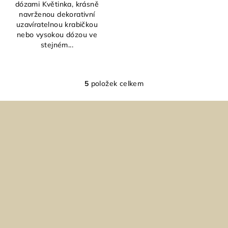
dózami Květinka, krásně
navrženou dekorativní
uzavíratelnou krabičkou
nebo vysokou dózou ve
stejném...
5
položek celkem
O
v
Z
l
á
á
p
d
a
a
c
t
í
í
p
r
v
k