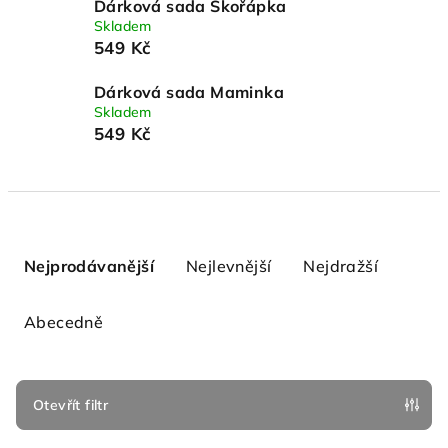
Dárková sada Skořápka
Skladem
549 Kč
Dárková sada Maminka
Skladem
549 Kč
Ř
a
Nejprodávanější
Nejlevnější
Nejdražší
z
e
Abecedně
n
í
p
Otevřít filtr
r