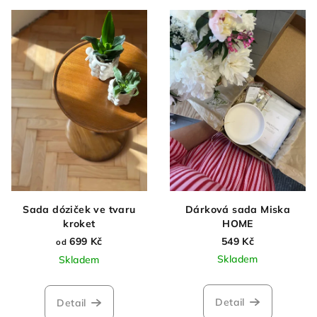
V
o
ý
d
p
u
i
k
s
t
p
ů
r
o
d
u
k
Sada dóziček ve tvaru
Dárková sada Miska
t
kroket
HOME
ů
699 Kč
549 Kč
od
Skladem
Skladem
Detail
Detail