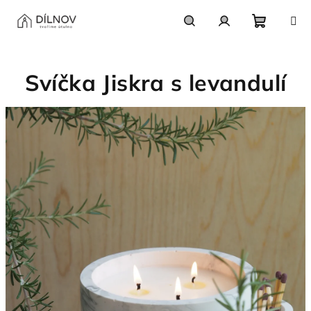
Přejít
na
obsah
Nákupn
Hledat
Přihlášení
Svíčka Jiskra s levandulí
košík