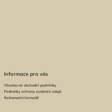
p
a
t
í
Informace pro vás
Všeobecné obchodní podmínky
Podmínky ochrany osobních údajů
Reklamační formulář