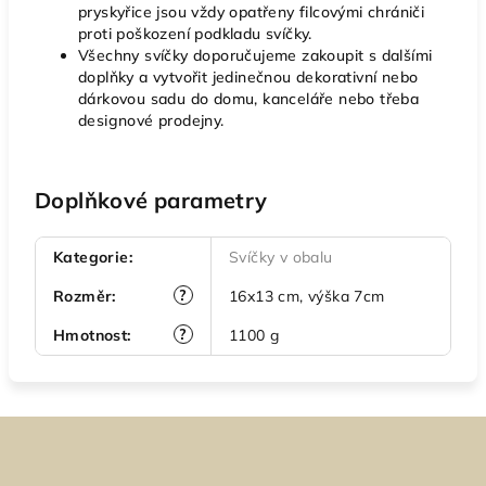
pryskyřice jsou vždy opatřeny filcovými chrániči
proti poškození podkladu svíčky.
Všechny svíčky doporučujeme zakoupit s dalšími
doplňky a vytvořit jedinečnou dekorativní nebo
dárkovou sadu do domu, kanceláře nebo třeba
designové prodejny.
Doplňkové parametry
Kategorie
:
Svíčky v obalu
?
Rozměr
:
16x13 cm, výška 7cm
?
Hmotnost
:
1100 g
Z
á