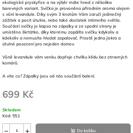
ekologické pryskyřice a na výběr máte hned z několika
barevných variant. Svíčka je provoněna přírodním aroma olejem
s vůní levandule. Díky svým 3 knotům Vám zaručí jedinečný
zážitek a pocit útulna, nebo také dostatek intimního světla.
Součástí svíčky je kapsa na zápalky a ze spodní strany je
umístěno škrtátko, díky kterému zapálíte svíčku kdykoliv a
kdekoliv a nemusíte hledat zapalovač. Prostě jedna jiskra a
útulné posezení pro nejeden domov.
Vůně levandule vám venku dopřeje chvilku klidu bez otravných
komárů.
A víte co? Zápalky jsou od nás součástí balení.
699 Kč
Měrná
Skladem
cena:
Kód:
551
−
+
Do košíku