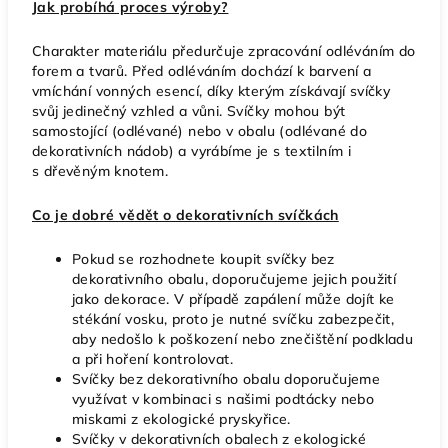
Jak probíhá proces výroby?
Charakter materiálu předurčuje zpracování odléváním do
forem a tvarů. Před odléváním dochází k barvení a
vmíchání vonných esencí, díky kterým získávají svíčky
svůj jedinečný vzhled a vůni. Svíčky mohou být
samostojící (odlévané) nebo v obalu (odlévané do
dekorativních nádob) a vyrábíme je s textilním i
s dřevěným knotem.
Co je dobré vědět o dekorativních svíčkách
Pokud se rozhodnete koupit svíčky bez
dekorativního obalu, doporučujeme jejich použití
jako dekorace. V případě zapálení může dojít ke
stékání vosku, proto je nutné svíčku zabezpečit,
aby nedošlo k poškození nebo znečištění podkladu
a při hoření kontrolovat.
Svíčky bez dekorativního obalu doporučujeme
využívat v kombinaci s našimi podtácky nebo
miskami z ekologické pryskyřice.
Svíčky v dekorativních obalech z ekologické