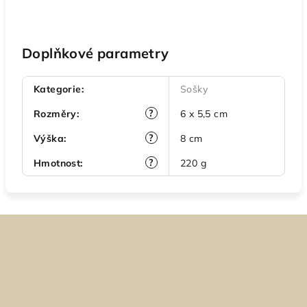
Doplňkové parametry
Kategorie
:
Sošky
?
Rozměry
:
6 x 5,5 cm
?
Výška
:
8 cm
?
Hmotnost
:
220 g
Z
á
p
a
t