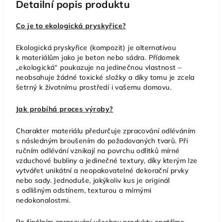
Detailní popis produktu
Co je to ekologická pryskyřice?
Ekologická pryskyřice (kompozit) je alternativou
k materiálům jako je beton nebo sádra. Přídomek
„ekologická“ poukazuje na jedinečnou vlastnost –
neobsahuje žádné toxické složky a díky tomu je zcela
šetrný k životnímu prostředí i vašemu domovu.
Jak probíhá proces výroby?
Charakter materiálu předurčuje zpracování odléváním
s následným broušením do požadovaných tvarů. Při
ručním odlévání vznikají na povrchu odlitků mírné
vzduchové bubliny a jedinečné textury, díky kterým lze
vytvářet unikátní a neopakovatelné dekorační prvky
nebo sady. Jednoduše, jakýkoliv kus je originál
s odlišným odstínem, texturou a mírnými
nedokonalostmi.
Po finálním zpracování všechny produkty opatříme