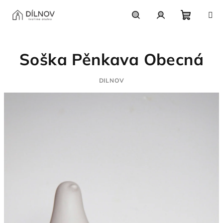
Přejít
na
obsah
Nákupn
Hledat
Přihlášení
Soška Pěnkava Obecná
košík
DILNOV