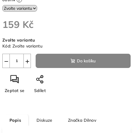
ODSTÍN
159 Kč
Měrná
Zvolte variantu
cena:
Kód:
Zvolte variantu
−
+
Do košíku
Zeptat se
Sdílet
Popis
Diskuze
Značka
Dilnov