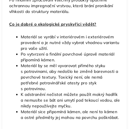
ochrannou impregnační vrstvou, která brání pronikání
vlhkosti do struktury materiálu.
Co je dobré o ekologické pryskyřici vědět?
Materiál se vyrábí v interiérovém i exteriérovém
provedení a je nutné vždy vybrat vhodnou variantu
pro vaše užití.
Po vytvrzení a finální povrchové úpravě materiál
připomíná kámen.
Materiál by se měl vyvarovat přímého styku
s potravinami, aby nedošlo ke změně barevnosti a
povrchové textury. Toxický není, ale nemá
potřebné potravinářské atesty pro styk
s potravinou.
K odstranění nečistot můžete použít mokrý hadřík
a nemusíte se bát ani umytí pod tekoucí vodou, ale
nikdy nepoužívejte myčku.
Materiál sice připomíná kámen, ale není to kámen
a ostré předměty jej mohou na povrchu poškrábat.