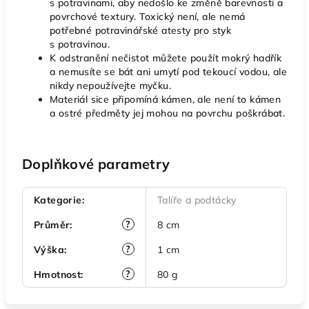
s potravinami, aby nedošlo ke změně barevnosti a
povrchové textury. Toxický není, ale nemá
potřebné potravinářské atesty pro styk
s potravinou.
K odstranění nečistot můžete použít mokrý hadřík
a nemusíte se bát ani umytí pod tekoucí vodou, ale
nikdy nepoužívejte myčku.
Materiál sice připomíná kámen, ale není to kámen
a ostré předměty jej mohou na povrchu poškrábat.
Doplňkové parametry
Kategorie
:
Talíře a podtácky
?
Průměr
:
8 cm
?
Výška
:
1 cm
?
Hmotnost
:
80 g