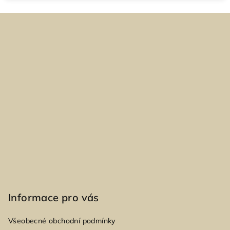
Z
á
p
a
t
í
Informace pro vás
Všeobecné obchodní podmínky