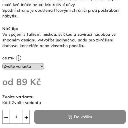
malé květináče nebo dekorativní dózy.
Spodní strana je opatřena filcovými chrániči proti poškrábání
nábytku.
Náš tip:
Ve spojení s talířem, miskou, svíčkou a zavírací nádobou ve
shodném designu vytvoříte jedinečnou sadu pro zkrášlení
domova, kanceláře nebo vlastního podniku.
?
ODSTÍN
od
89 Kč
Měrná
Zvolte variantu
cena:
Kód:
Zvolte variantu
−
+
Do košíku