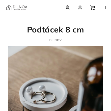
Přejít
na
obsah
Nákupn
Hledat
Přihlášení
Podtácek 8 cm
košík
DILNOV