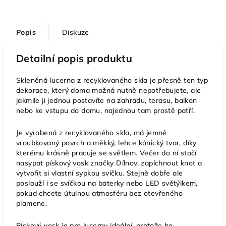
Popis
Diskuze
Detailní popis produktu
Skleněná lucerna z recyklovaného skla je přesně ten typ
dekorace, který doma možná nutně nepotřebujete, ale
jakmile ji jednou postavíte na zahradu, terasu, balkon
nebo ke vstupu do domu, najednou tam prostě patří.
Je vyrobená z recyklovaného skla, má jemně
vroubkovaný povrch a měkký, lehce kónický tvar, díky
kterému krásně pracuje se světlem. Večer do ní stačí
nasypat pískový vosk značky Dílnov, zapíchnout knot a
vytvořit si vlastní sypkou svíčku. Stejně dobře ale
poslouží i se svíčkou na baterky nebo LED světýlkem,
pokud chcete útulnou atmosféru bez otevřeného
plamene.
Pískový vosk je pro lucerny ideální, protože ho