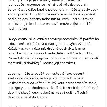
jednoduše nasypete do nehořlavé nádoby, povrch
zarovnáte, vložíte knot a po dohoření můžete zbylý vosk
znovu použít. Díky tomu si můžete vzhled svíčky měnit
podle nálady, sezóny nebo místa, kam lucernu zrovna
postavíte. Jeden knot vám navíc může zajistit až 12
hodin hoření.
Recyklované sklo vzniká znovuzpracováním již použitého
skla, které se třídí, taví a tvaruje do nových výrobků.
Každý kus tak může mít drobné odchylky, jemné
bublinky, nepravidelnosti nebo lehce odlišný tón skla.
Právě tyto detaily nejsou vadou, ale přirozenou součástí
materiálu a dodávají lucerně její charakter.
Lucerny můžete použít samostatně jako decentní
světelnou dekoraci, nebo je kombinovat ve více
velikostech a vytvořit si útulný kout na zahradním stole,
u pergoly, na schodech, u dveří nebo na balkoně. Krásně
doplní pískový vosk, skleněné vázy i další přírodní
dekorace ve stylu Dílnov.