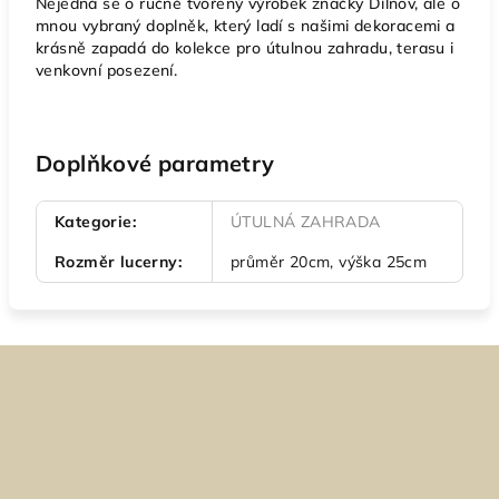
Nejedná se o ručně tvořený výrobek značky Dílnov, ale o
mnou vybraný doplněk, který ladí s našimi dekoracemi a
krásně zapadá do kolekce pro útulnou zahradu, terasu i
venkovní posezení.
Doplňkové parametry
Kategorie
:
ÚTULNÁ ZAHRADA
Rozměr lucerny
:
průměr 20cm, výška 25cm
Z
á
p
a
t