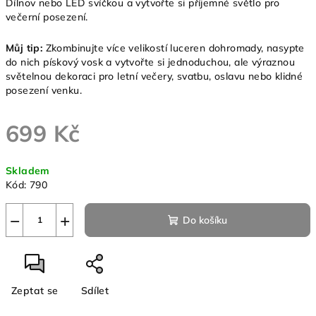
Dílnov nebo LED svíčkou a vytvořte si příjemné světlo pro
večerní posezení.
Můj tip:
Zkombinujte více velikostí luceren dohromady, nasypte
do nich pískový vosk a vytvořte si jednoduchou, ale výraznou
světelnou dekoraci pro letní večery, svatbu, oslavu nebo klidné
posezení venku.
699 Kč
Měrná
Skladem
cena:
Kód:
790
−
+
Do košíku
Zeptat se
Sdílet